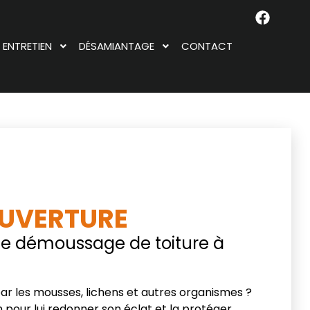
ENTRETIEN
DÉSAMIANTAGE
CONTACT
UVERTURE
 le démoussage de toiture à
par les mousses, lichens et autres organismes ?
 pour lui redonner son éclat et la protéger