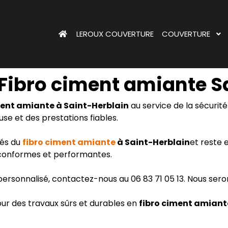
LEROUX COUVERTURE
COUVERTURE
ibro ciment amiante S
ment amiante à Saint-Herblain
au service de la sécurit
se et des prestations fiables.
tés du
fibro ciment amiante
à Saint-Herblain
et reste 
s conformes et performantes.
 personnalisé, contactez-nous au 06 83 71 05 13. Nous ser
r des travaux sûrs et durables en
fibro ciment amiant