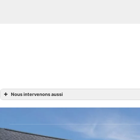
Nous intervenons aussi
Fibro ciment amiante
Fibro ciment amiante Carquefou
Fibro ciment amiante La Chapelle-sur-Erdre 44
Fibro ciment amiante Nantes en Loire-Atlantique 44
Fibro ciment amiante Orvault
Fibro ciment amiante Saint-Herblain
Fibro ciment amiante Sainte-Luce-sur-Loire, Thouaré-sur-Loire
Fibro ciment amiante Sucé-sur-Erdre